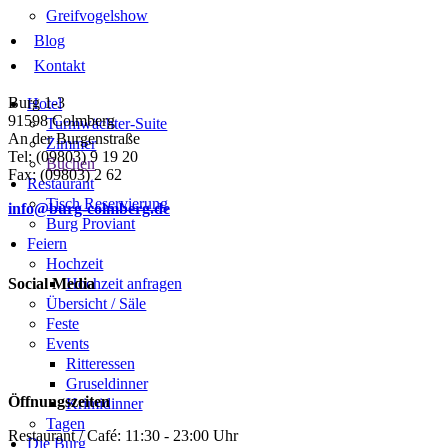
Greifvogelshow
Blog
Kontakt
Burg 1-3
Hotel
91598 Colmberg
Turmwächter-Suite
An der Burgenstraße
Zimmer
Tel: (09803) 9 19 20
Buchen
Fax: (09803) 2 62
Restaurant
Tisch Reservierung
info@burg-colmberg.de
Burg Proviant
Feiern
Hochzeit
Social Media
Hochzeit anfragen
Übersicht / Säle
Feste
Events
Ritteressen
Gruseldinner
Öffnungszeiten
Krimidinner
Tagen
Restaurant / Café: 11:30 - 23:00 Uhr
Die Burg