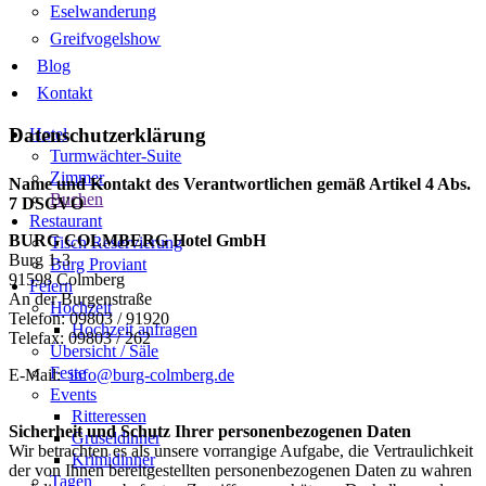
Eselwanderung
Greifvogelshow
Blog
Kontakt
Datenschutzerklärung
Hotel
Turmwächter-Suite
Zimmer
Name und Kontakt des Verantwortlichen gemäß Artikel 4 Abs.
Buchen
7 DSGVO
Restaurant
BURG COLMBERG Hotel GmbH
Tisch Reservierung
Burg 1-3
Burg Proviant
91598 Colmberg
Feiern
An der Burgenstraße
Hochzeit
Telefon: 09803 / 91920
Hochzeit anfragen
Telefax: 09803 / 262
Übersicht / Säle
Feste
E-Mail:
info@burg-colmberg.de
Events
Ritteressen
Sicherheit und Schutz Ihrer personenbezogenen Daten
Gruseldinner
Wir betrachten es als unsere vorrangige Aufgabe, die Vertraulichkeit
Krimidinner
der von Ihnen bereitgestellten personenbezogenen Daten zu wahren
Tagen