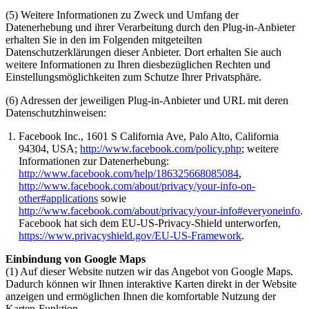
(5) Weitere Informationen zu Zweck und Umfang der
Datenerhebung und ihrer Verarbeitung durch den Plug-in-Anbieter
erhalten Sie in den im Folgenden mitgeteilten
Datenschutzerklärungen dieser Anbieter. Dort erhalten Sie auch
weitere Informationen zu Ihren diesbezüglichen Rechten und
Einstellungsmöglichkeiten zum Schutze Ihrer Privatsphäre.
(6) Adressen der jeweiligen Plug-in-Anbieter und URL mit deren
Datenschutzhinweisen:
Facebook Inc., 1601 S California Ave, Palo Alto, California
94304, USA;
http://www.facebook.com/policy.php
; weitere
Informationen zur Datenerhebung:
http://www.facebook.com/help/186325668085084
,
http://www.facebook.com/about/privacy/your-info-on-
other#applications
sowie
http://www.facebook.com/about/privacy/your-info#everyoneinfo
.
Facebook hat sich dem EU-US-Privacy-Shield unterworfen,
https://www.privacyshield.gov/EU-US-Framework
.
Einbindung von Google Maps
(1) Auf dieser Website nutzen wir das Angebot von Google Maps.
Dadurch können wir Ihnen interaktive Karten direkt in der Website
anzeigen und ermöglichen Ihnen die komfortable Nutzung der
Karten-Funktion.