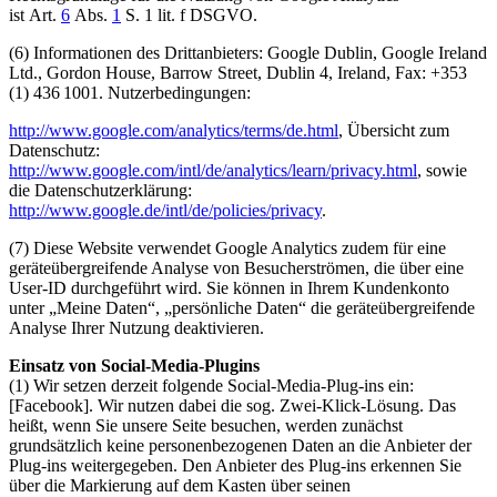
ist Art.
6
Abs.
1
S. 1 lit. f DSGVO.
(6) Informationen des Drittanbieters: Google Dublin, Google Ireland
Ltd., Gordon House, Barrow Street, Dublin 4, Ireland, Fax: +353
(1) 436 1001. Nutzerbedingungen:
http://www.google.com/analytics/terms/de.html
, Übersicht zum
Datenschutz:
http://www.google.com/intl/de/analytics/learn/privacy.html
, sowie
die Datenschutzerklärung:
http://www.google.de/intl/de/policies/privacy
.
(7) Diese Website verwendet Google Analytics zudem für eine
geräteübergreifende Analyse von Besucherströmen, die über eine
User-ID durchgeführt wird. Sie können in Ihrem Kundenkonto
unter „Meine Daten“, „persönliche Daten“ die geräteübergreifende
Analyse Ihrer Nutzung deaktivieren.
Einsatz von Social-Media-Plugins
(1) Wir setzen derzeit folgende Social-Media-Plug-ins ein:
[Facebook]. Wir nutzen dabei die sog. Zwei-Klick-Lösung. Das
heißt, wenn Sie unsere Seite besuchen, werden zunächst
grundsätzlich keine personenbezogenen Daten an die Anbieter der
Plug-ins weitergegeben. Den Anbieter des Plug-ins erkennen Sie
über die Markierung auf dem Kasten über seinen