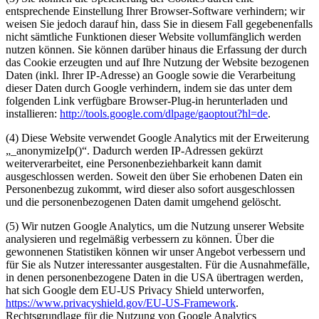
entsprechende Einstellung Ihrer Browser-Software verhindern; wir
weisen Sie jedoch darauf hin, dass Sie in diesem Fall gegebenenfalls
nicht sämtliche Funktionen dieser Website vollumfänglich werden
nutzen können. Sie können darüber hinaus die Erfassung der durch
das Cookie erzeugten und auf Ihre Nutzung der Website bezogenen
Daten (inkl. Ihrer IP-Adresse) an Google sowie die Verarbeitung
dieser Daten durch Google verhindern, indem sie das unter dem
folgenden Link verfügbare Browser-Plug-in herunterladen und
installieren:
http://tools.google.com/dlpage/gaoptout?hl=de
.
(4) Diese Website verwendet Google Analytics mit der Erweiterung
„_anonymizeIp()“. Dadurch werden IP-Adressen gekürzt
weiterverarbeitet, eine Personenbeziehbarkeit kann damit
ausgeschlossen werden. Soweit den über Sie erhobenen Daten ein
Personenbezug zukommt, wird dieser also sofort ausgeschlossen
und die personenbezogenen Daten damit umgehend gelöscht.
(5) Wir nutzen Google Analytics, um die Nutzung unserer Website
analysieren und regelmäßig verbessern zu können. Über die
gewonnenen Statistiken können wir unser Angebot verbessern und
für Sie als Nutzer interessanter ausgestalten. Für die Ausnahmefälle,
in denen personenbezogene Daten in die USA übertragen werden,
hat sich Google dem EU-US Privacy Shield unterworfen,
https://www.privacyshield.gov/EU-US-Framework
.
Rechtsgrundlage für die Nutzung von Google Analytics