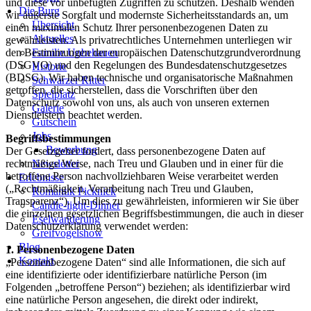
und diese vor unbefugten Zugriffen zu schützen. Deshalb wenden
Die Burg
wir äußerste Sorgfalt und modernste Sicherheitsstandards an, um
Übersicht
einen maximalen Schutz Ihrer personenbezogenen Daten zu
Aktuelles
gewährleisten. Als privatrechtliches Unternehmen unterliegen wir
den Bestimmungen der europäischen Datenschutzgrundverordnung
Familie Unbehauen
(DSGVO) und den Regelungen des Bundesdatenschutzgesetzes
Historie
(BDSG). Wir haben technische und organisatorische Maßnahmen
Schwarzer Ritter
getroffen, die sicherstellen, dass die Vorschriften über den
Spielplatz
Datenschutz sowohl von uns, als auch von unseren externen
Galerie
Dienstleistern beachtet werden.
Gutschein
Jobs
Begriffsbestimmungen
Bewerbung
Der Gesetzgeber fordert, dass personenbezogene Daten auf
rechtmäßige Weise, nach Treu und Glauben und in einer für die
Newsletter
betroffene Person nachvollziehbaren Weise verarbeitet werden
Erlebnisse
(„Rechtmäßigkeit, Verarbeitung nach Treu und Glauben,
Romantik Picknick
Transparenz“). Um dies zu gewährleisten, informieren wir Sie über
Candle-light-Dinner
die einzelnen gesetzlichen Begriffsbestimmungen, die auch in dieser
Eselwanderung
Datenschutzerklärung verwendet werden:
Greifvogelshow
Blog
1. Personenbezogene Daten
Kontakt
„Personenbezogene Daten“ sind alle Informationen, die sich auf
eine identifizierte oder identifizierbare natürliche Person (im
Folgenden „betroffene Person“) beziehen; als identifizierbar wird
eine natürliche Person angesehen, die direkt oder indirekt,