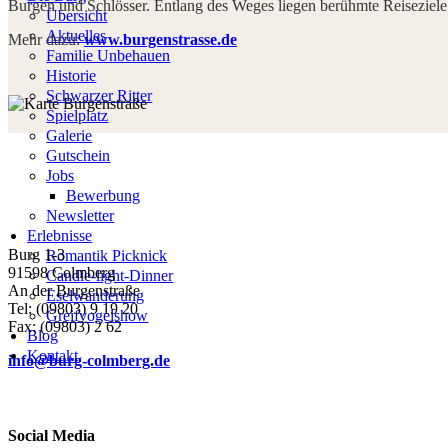
Burgen und Schlösser. Entlang des Weges liegen berühmte Reiseziele
Übersicht
Aktuelles
Mehr dazu:
www.burgenstrasse.de
Familie Unbehauen
Historie
Schwarzer Ritter
Spielplatz
Galerie
Gutschein
Jobs
Bewerbung
Newsletter
Erlebnisse
Burg 1-3
Romantik Picknick
91598 Colmberg
Candle-light-Dinner
An der Burgenstraße
Eselwanderung
Tel: (09803) 9 19 20
Greifvogelshow
Fax: (09803) 2 62
Blog
Kontakt
info@burg-colmberg.de
Social Media