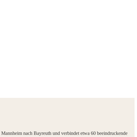
ie Burgenstraße
Rund 60 Burgen und Schlösser
von Mannheim nach Bayreuth und verbindet etwa 60 beeindruckende