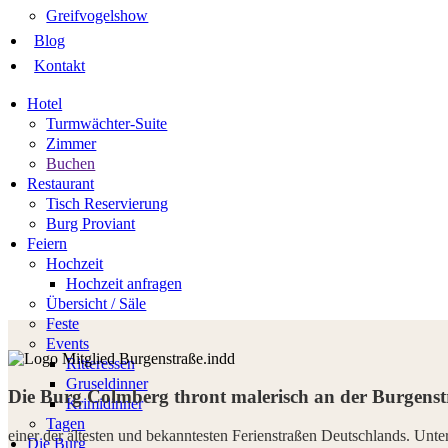
Greifvogelshow
Blog
Kontakt
Hotel
Turmwächter-Suite
Zimmer
Buchen
Restaurant
Tisch Reservierung
Burg Proviant
Feiern
Hochzeit
Hochzeit anfragen
Übersicht / Säle
Feste
Events
Ritteressen
Gruseldinner
Die Burg Colmberg thront malerisch an der Burgenst
Krimidinner
Tagen
einer der ältesten und bekanntesten Ferienstraßen Deutschlands. Un
Die Burg