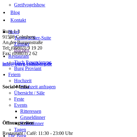
Greifvogelshow
Blog
Kontakt
Burg 1-3
Hotel
91598 Colmberg
Turmwächter-Suite
An der Burgenstraße
Zimmer
Tel: (09803) 9 19 20
Buchen
Fax: (09803) 2 62
Restaurant
Tisch Reservierung
info@burg-colmberg.de
Burg Proviant
Feiern
Hochzeit
Social Media
Hochzeit anfragen
Übersicht / Säle
Feste
Events
Ritteressen
Gruseldinner
Öffnungszeiten
Krimidinner
Tagen
Restaurant / Café: 11:30 - 23:00 Uhr
Die Burg