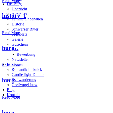
Read More
Die Burg
Übersicht
Aktuelles
history_1
Familie Unbehauen
Historie
Schwarzer Ritter
Read More
Spielplatz
Galerie
Gutschein
burg
Jobs
Bewerbung
Newsletter
Erlebnisse
Read More
Romantik Picknick
Candle-light-Dinner
burg
Eselwanderung
Greifvogelshow
Blog
Kontakt
Read More
burg