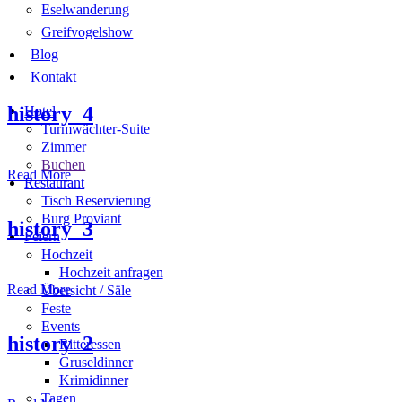
Eselwanderung
Greifvogelshow
Blog
Kontakt
history_4
Hotel
Turmwächter-Suite
Zimmer
Buchen
Read More
Restaurant
Tisch Reservierung
Burg Proviant
history_3
Feiern
Hochzeit
Hochzeit anfragen
Read More
Übersicht / Säle
Feste
Events
history_2
Ritteressen
Gruseldinner
Krimidinner
Tagen