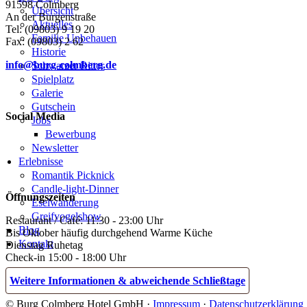
91598 Colmberg
Übersicht
An der Burgenstraße
Aktuelles
Tel: (09803) 9 19 20
Familie Unbehauen
Fax: (09803) 2 62
Historie
info@burg-colmberg.de
Schwarzer Ritter
Spielplatz
Galerie
Gutschein
Social Media
Jobs
Bewerbung
Newsletter
Erlebnisse
Romantik Picknick
Candle-light-Dinner
Öffnungszeiten
Eselwanderung
Greifvogelshow
Restaurant / Café: 11:30 - 23:00 Uhr
Blog
Bis Oktober häufig durchgehend Warme Küche
Kontakt
Dienstag Ruhetag
Check-in 15:00 - 18:00 Uhr
Weitere Informationen & abweichende Schließtage
© Burg Colmberg Hotel GmbH ·
Impressum
·
Datenschutzerklärung