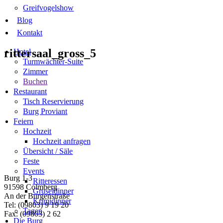
Greifvogelshow
Blog
Kontakt
rittersaal_gross_5
Hotel
Turmwächter-Suite
Zimmer
Buchen
Restaurant
Tisch Reservierung
Burg Proviant
Feiern
Hochzeit
Hochzeit anfragen
Übersicht / Säle
Feste
Events
Burg 1-3
Ritteressen
91598 Colmberg
Gruseldinner
An der Burgenstraße
Krimidinner
Tel: (09803) 9 19 20
Tagen
Fax: (09803) 2 62
Die Burg