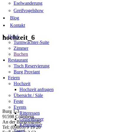
Eselwanderung
Greifvogelshow
Blog
Kontakt
hochzeit_6
Hotel
Turmwächter-Suite
Zimmer
Buchen
Restaurant
Tisch Reservierung
Burg Proviant
Feiern
Hochzeit
Hochzeit anfragen
Übersicht / Säle
Feste
Events
Burg 1-3
Ritteressen
91598 Colmberg
Gruseldinner
An der Burgenstraße
Krimidinner
Tel: (09803) 9 19 20
Tagen