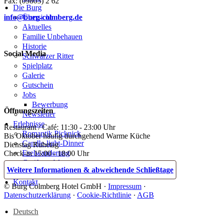
Fax: (09803) 2 62
Die Burg
info@burg-colmberg.de
Übersicht
Aktuelles
Familie Unbehauen
Historie
Social Media
Schwarzer Ritter
Spielplatz
Galerie
Gutschein
Jobs
Bewerbung
Öffnungszeiten
Newsletter
Erlebnisse
Restaurant / Café: 11:30 - 23:00 Uhr
Romantik Picknick
Bis Oktober häufig durchgehend Warme Küche
Candle-light-Dinner
Dienstag Ruhetag
Eselwanderung
Check-in 15:00 - 18:00 Uhr
Greifvogelshow
Weitere Informationen & abweichende Schließtage
Blog
Kontakt
© Burg Colmberg Hotel GmbH ·
Impressum
·
Datenschutzerklärung
·
Cookie-Richtlinie
·
AGB
Deutsch