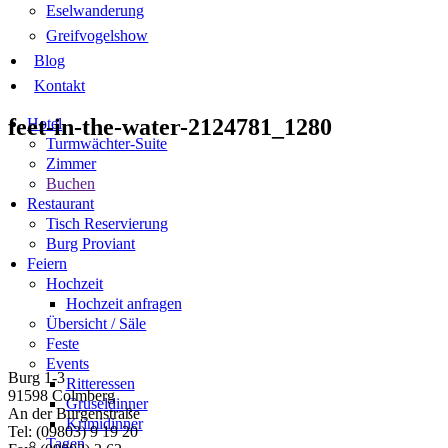
Eselwanderung
Greifvogelshow
Blog
Kontakt
feet-in-the-water-2124781_1280
Hotel
Turmwächter-Suite
Zimmer
Buchen
Restaurant
Tisch Reservierung
Burg Proviant
Feiern
Hochzeit
Hochzeit anfragen
Übersicht / Säle
Feste
Events
Burg 1-3
Ritteressen
91598 Colmberg
Gruseldinner
An der Burgenstraße
Krimidinner
Tel: (09803) 9 19 20
Tagen