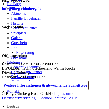
Fax: (09803) 2 62
Die Burg
info@burg-colmberg.de
Übersicht
Aktuelles
Familie Unbehauen
Historie
Social Media
Schwarzer Ritter
Spielplatz
Galerie
Gutschein
Jobs
Bewerbung
Öffnungszeiten
Newsletter
Erlebnisse
Restaurant / Café: 11:30 - 23:00 Uhr
Romantik Picknick
Bis Oktober häufig durchgehend Warme Küche
Candle-light-Dinner
Dienstag Ruhetag
Eselwanderung
Check-in 15:00 - 18:00 Uhr
Greifvogelshow
Weitere Informationen & abweichende Schließtage
Blog
Kontakt
© Burg Colmberg Hotel GmbH ·
Impressum
·
Datenschutzerklärung
·
Cookie-Richtlinie
·
AGB
Deutsch