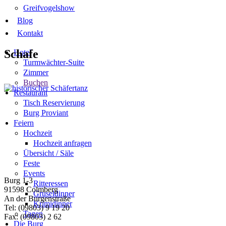
Greifvogelshow
Blog
Kontakt
Schafe
Hotel
Turmwächter-Suite
Zimmer
Buchen
Restaurant
Tisch Reservierung
Burg Proviant
Feiern
Hochzeit
Hochzeit anfragen
Übersicht / Säle
Feste
Events
Burg 1-3
Ritteressen
91598 Colmberg
Gruseldinner
An der Burgenstraße
Krimidinner
Tel: (09803) 9 19 20
Tagen
Fax: (09803) 2 62
Die Burg