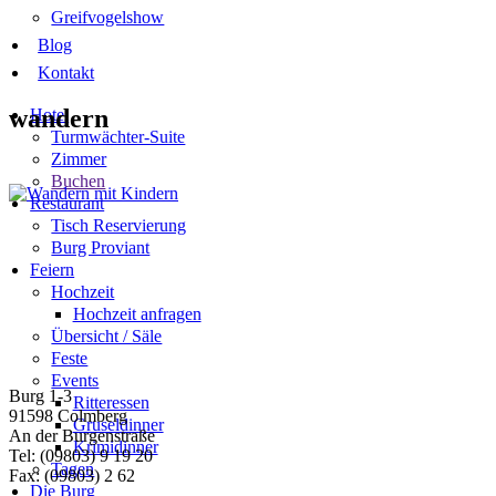
Greifvogelshow
Blog
Kontakt
wandern
Hotel
Turmwächter-Suite
Zimmer
Buchen
Restaurant
Tisch Reservierung
Burg Proviant
Feiern
Hochzeit
Hochzeit anfragen
Übersicht / Säle
Feste
Events
Burg 1-3
Ritteressen
91598 Colmberg
Gruseldinner
An der Burgenstraße
Krimidinner
Tel: (09803) 9 19 20
Tagen
Fax: (09803) 2 62
Die Burg